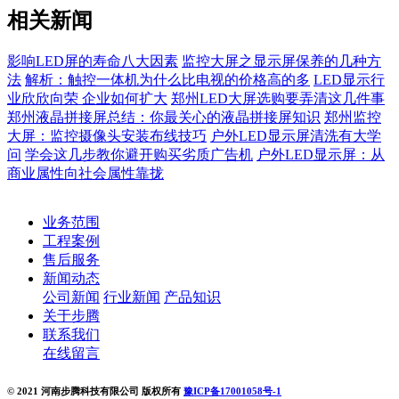
相关新闻
影响LED屏的寿命八大因素
监控大屏之显示屏保养的几种方
法
解析：触控一体机为什么比电视的价格高的多
LED显示行
业欣欣向荣 企业如何扩大
郑州LED大屏选购要弄清这几件事
郑州液晶拼接屏总结：你最关心的液晶拼接屏知识
郑州监控
大屏：监控摄像头安装布线技巧
户外LED显示屏清洗有大学
问
学会这几步教你避开购买劣质广告机
户外LED显示屏：从
商业属性向社会属性靠拢
业务范围
工程案例
售后服务
新闻动态
公司新闻
行业新闻
产品知识
关于步腾
联系我们
在线留言
© 2021 河南步腾科技有限公司 版权所有
豫ICP备17001058号-1