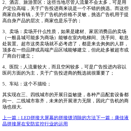
2、酒店、旅游景区：这些当地尽管人流量不会太多，可是用
户定位高端，关于广告投进商来说是一个不错的挑选。而这些
商家自身有钱，关于广告机的价格不灵敏，挑选广告机用于提
高自身产品的层次，商家也是乐于的；
3、卖场：卖场开什么性质，如果是建材、家居消费品的卖场
（一般县城可能多为商场）能够在室内电梯间、洗手间、歇息
处装置。超市这类卖场就不必考虑了，都是来去匆匆的人群，
顶多在一些品牌或高端产品区域能够建立，但此处多被超市或
厂商自行建立；
4、医院：人流量较大，而且空闲较多，可是广告投进内容以
医药方面的为主，关于广告投进商的甄选就很重要了；
5、车站：这个不描绘；
其实现在三、四线城市的开展日益敏捷，各种产品配套设备都
向一、二线城市靠齐，未来的开展潜力无限，因此广告机的商
场也很大.
上一篇：LED拼接大屏幕的拼接缝消除的方法
下一篇：康佳液
晶拼接屏在安防监控行业的运用