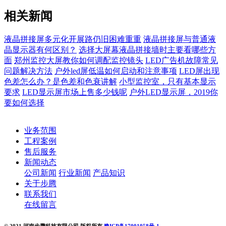
相关新闻
液晶拼接屏多元化开展路仍旧困难重重
液晶拼接屏与普通液
晶显示器有何区别？
选择大屏幕液晶拼接墙时主要看哪些方
面
郑州监控大屏教你如何调配监控镜头
LED广告机故障常见
问题解决方法
户外led屏低温如何启动和注意事项
LED屏出现
色差怎么办？是色差和色衰讲解
小型监控室，只有基本显示
要求
LED显示屏市场上售多少钱呢
户外LED显示屏，2019你
要如何选择
业务范围
工程案例
售后服务
新闻动态
公司新闻
行业新闻
产品知识
关于步腾
联系我们
在线留言
© 2021 河南步腾科技有限公司 版权所有
豫ICP备17001058号-1