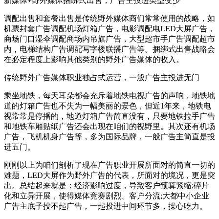
新媒体+野外媒体捆绑式出售，广告主投进类型变少
调配出售和套餐出售是传统野外媒体商们常常使用的战略，如
机票封套广告调配机场灯箱广告，电影调配电LED大屏广告，
商场门口湿伞调配商场内吊旗广告，大型超市手广告调配超市
内，电梯结构广告调配写字楼联播广告等。捆绑式出售战略会
在必定程度上影响其他类别的野外广告媒体的收入。
传统野外广告媒体职业独占式运营，一般广告主投进无门
乘坐地铁，每天耳朵都会充斥着地铁电视广告的声响，地铁地
道的灯箱广告也不失为一幅美丽的景色，但近1年来，地铁电
视常常是停播的，地道灯箱广告简直没有，只要地铁拉手广告
和地铁车厢贴纸广告还会出现在咱们的视野里。其次还有机场
广告，飞机机身广告等，多为国际品牌，一般广告主简直是投
进五门。
刚刚以上为咱们剖析了现在广告职业开展所面对的简直一切的
难题，LED大屏作为野外广告的代表，所面对的境况，更是突
出。总结起来就是：经济影响过度，导致客户预算紧缩;碎片
化和立异开展，使得媒体竞赛剧烈、客户分流;大都中小企业
广告主底子投不起广告，一起投进中间环节多，操心吃力。