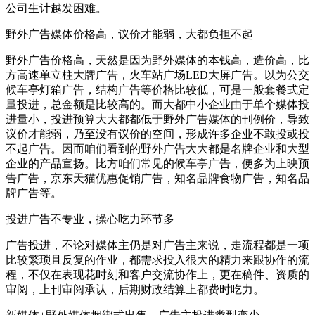
公司生计越发困难。
野外广告媒体价格高，议价才能弱，大都负担不起
野外广告价格高，天然是因为野外媒体的本钱高，造价高，比
方高速单立柱大牌广告，火车站广场LED大屏广告。以为公交
候车亭灯箱广告，结构广告等价格比较低，可是一般套餐式定
量投进，总金额是比较高的。而大都中小企业由于单个媒体投
进量小，投进预算大大都都低于野外广告媒体的刊例价，导致
议价才能弱，乃至没有议价的空间，形成许多企业不敢投或投
不起广告。因而咱们看到的野外广告大大都是名牌企业和大型
企业的产品宣扬。比方咱们常见的候车亭广告，便多为上映预
告广告，京东天猫优惠促销广告，知名品牌食物广告，知名品
牌广告等。
投进广告不专业，操心吃力环节多
广告投进，不论对媒体主仍是对广告主来说，走流程都是一项
比较繁琐且反复的作业，都需求投入很大的精力来跟协作的流
程，不仅在表现花时刻和客户交流协作上，更在稿件、资质的
审阅，上刊审阅承认，后期财政结算上都费时吃力。