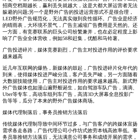
招商空档期越长，赢利丢失就越大，这是大都大屏运营者无法
躲避的问题;另一个是野外广告的投进运营形式不是很合理，
LED野外广告规范化，无法真实做到良性循环。广告业是经济
的晴雨表，大环境不景气，广告主减缩广告费用是天然的。还
一方面，有竞赛联系的巨头公司纷繁兼并，也在必定程度上影
响了广告业全体营收，例如58和赶集，优酷和马铃薯。
广告投进碎片，媒体竞赛剧烈，广告主对投进作用的评价要求
越来越高
近几年互联网的爆热，新媒体的鼓起，广告投进碎片化年代的
到来，使得媒体投进严峻分流，客户丢失严峻，另一方面随着
大数据技能使用，广告主对投进作用的要求越来越高。新式野
外广告媒体也如漫山遍野般诞生，如自驾游车队广告，滴滴、
Uber等专车，高动车组列车广告，高清3D大屏幕全息投影广
告等等，瓜分了本来的野外广告媒体商场。
媒体代理制落后，事务员推销方法落后
传统媒体代理制导致中间环节过多，与广告客户的跨媒体宣扬
需求各走各路，广告代理公司小作坊式效劳本钱高效率低。事
务员靠推销方法落后，无法满意公司事务和成绩开展的需求，