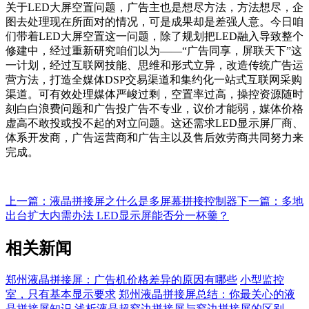
关于LED大屏空置问题，广告主也是想尽方法，方法想尽，企
图去处理现在所面对的情况，可是成果却是差强人意。今日咱
们带着LED大屏空置这一问题，除了规划把LED融入导致整个
修建中，经过重新研究咱们以为——“广告同享，屏联天下”这
一计划，经过互联网技能、思维和形式立异，改造传统广告运
营方法，打造全媒体DSP交易渠道和集约化一站式互联网采购
渠道。可有效处理媒体严峻过剩，空置率过高，操控资源随时
刻白白浪费问题和广告投广告不专业，议价才能弱，媒体价格
虚高不敢投或投不起的对立问题。这还需求LED显示屏厂商、
体系开发商，广告运营商和广告主以及售后效劳商共同努力来
完成。
上一篇：液晶拼接屏之什么是多屏幕拼接控制器
下一篇：多地
出台扩大内需办法 LED显示屏能否分一杯羹？
相关新闻
郑州液晶拼接屏：广告机价格差异的原因有哪些
小型监控
室，只有基本显示要求
郑州液晶拼接屏总结：你最关心的液
晶拼接屏知识
浅析液晶超窄边拼接屏与窄边拼接屏的区别