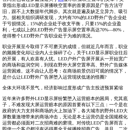
章指出形成LED显示屏播映空置率的首要原因是广告方法守
旧，跟不上大数据年代脚步。其次就是遍及缺乏立异力、吸引
力。据相关组织调研发现，大约有70%的LED野外广告企业处
于亏损情况，15%的企业处于收支平衡，只要15%的企业盈
利，七成以上的LED野外广告显示屏空置率高达70%—80%，
使得整个LED野外广告职业处于为难的境况。
职业开展至今取得了不可磨灭的成绩，但就近几年而言，职业
的频频变化却让业内人士操碎了心，关于LED显示屏职业往后
的开展，有人欢喜有人忧。LED户外广告屏开展从一开始宽广
的商场和益润空间，到现在野外大屏空置率高、野外广告媒体
运营困难。这不由让人思考：在商场前景仍旧可观的情况下，
是什么让LED野外广告屏堕入运营现状低迷的怪圈?
全体大环境不景气，经济影响过度形成广告主投进预算紧缩
近年来许多野外LED显示屏纷繁堕入运营赔本的困局，究其底
子，不难发现大屏运营赔本的原因首要有以下三点：一个是在
政府的大力支持和商场的火上加油下，各大城市的野外LED大
屏数量激增带来的商场冲击，无论是本土运营仍是全国规模化
运营都必须面对二次招商难的窘境。对传统LED广告屏而言，
即使一个客户都没有还得要全天候播映招商广告。并且，二次