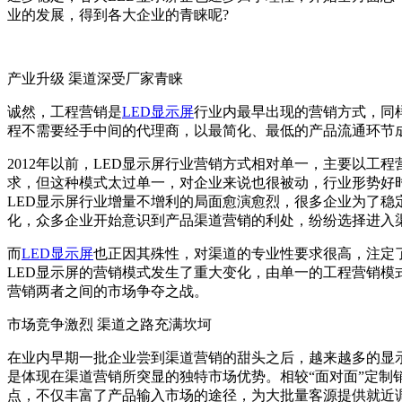
业的发展，得到各大企业的青睐呢?
产业升级 渠道深受厂家青睐
诚然，工程营销是
LED显示屏
行业内最早出现的营销方式，同
程不需要经手中间的代理商，以最简化、最低的产品流通环节
2012年以前，LED显示屏行业营销方式相对单一，主要以
求，但这种模式太过单一，对企业来说也很被动，行业形势好时
LED显示屏行业增量不增利的局面愈演愈烈，很多企业为了
化，众多企业开始意识到产品渠道营销的利处，纷纷选择进入
而
LED显示屏
也正因其殊性，对渠道的专业性要求很高，注定
LED显示屏的营销模式发生了重大变化，由单一的工程营销模
营销两者之间的市场争夺之战。
市场竞争激烈 渠道之路充满坎坷
在业内早期一批企业尝到渠道营销的甜头之后，越来越多的显
是体现在渠道营销所突显的独特市场优势。相较“面对面”定制
点，不仅丰富了产品输入市场的途径，为大批量客源提供就近