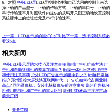
6、对照
户外
LED屏
LED屏控制软件和自己选用的控制卡来选
择正确的产品型号、正确的传输方式、正确的串口号、正确的
串行传输速率并对照软件内提供的拨码开关图正确地设置控制
系统硬件上的位址位元及串行传输速率。
上一篇：LED显示屏的黑灯白灯对比
下一篇：选择控制系统必
看这5点
相关新闻
户外LED显示屏防水技巧及注意事项
郑州广告机维修方法
广
告机和自助终端机的差异在哪里？
触摸一体机日常使用维护
和使用注意事项
户外LED广告显示屏能挣多少？
led屏日常屏
维护
郑州监控大屏浅淡互联网时代，广告机如何抢占商业制
高点?
同为录像机：安装电脑摄像头前注意事项
郑州广告机分
析使用电视机和广告机的重大区别
康佳LED液晶拼接屏市场
前景广阔
业务范围