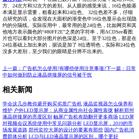
方、24次方和32次方的差别。从人眼的感觉来说，16位色能基
本满足显示需要，粗看起来和24位色、 32位色差不多，仔细
点研究的话，会发现在大面积的渐变色中16位色显示会出现隐
约的分隔线。实际应用中，最常用的是24位色，比如网页和其
他地方表示颜色的“#80FF2E”之类的字符串，用ACDSee看图
片也可以看到大部分图片的色深是24位。至于32位色，那是在
24位基础上加出来的，据说是加了 8位透明色，实际和24位色
没多大差别，至少我们的眼睛是分辨不出来的。
上一篇：广告机怎么使用?有哪些使用注意事项?
下一篇：日常
中如何做到防止液晶拼接屏的信号被干扰
相关新闻
学会这几步教你避开购买劣质广告机
液晶监视器怎么保养和
维护
户外LED显示屏：从商业属性向社会属性靠拢
解析郑州
液晶拼接屏的亮度区别
触屏广告机有助翻开更多商场
LED屏
对视频会议系统使用中常见问题分析
LED显示屏，2019的市
场发展道路
郑州监控大屏的设计的要素有那些
国内广告机消
费群体分析
LCD与LED液晶显示屏的区别，哪个更好