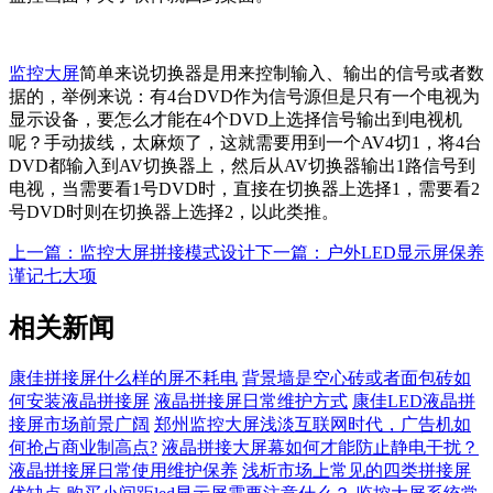
监控大屏
简单来说切换器是用来控制输入、输出的信号或者数
据的，举例来说：有4台DVD作为信号源但是只有一个电视为
显示设备，要怎么才能在4个DVD上选择信号输出到电视机
呢？手动拔线，太麻烦了，这就需要用到一个AV4切1，将4台
DVD都输入到AV切换器上，然后从AV切换器输出1路信号到
电视，当需要看1号DVD时，直接在切换器上选择1，需要看2
号DVD时则在切换器上选择2，以此类推。
上一篇：监控大屏拼接模式设计
下一篇：户外LED显示屏保养
谨记七大项
相关新闻
康佳拼接屏什么样的屏不耗电
背景墙是空心砖或者面包砖如
何安装液晶拼接屏
液晶拼接屏日常维护方式
康佳LED液晶拼
接屏市场前景广阔
郑州监控大屏浅淡互联网时代，广告机如
何抢占商业制高点?
液晶拼接大屏幕如何才能防止静电干扰？
液晶拼接屏日常使用维护保养
浅析市场上常见的四类拼接屏