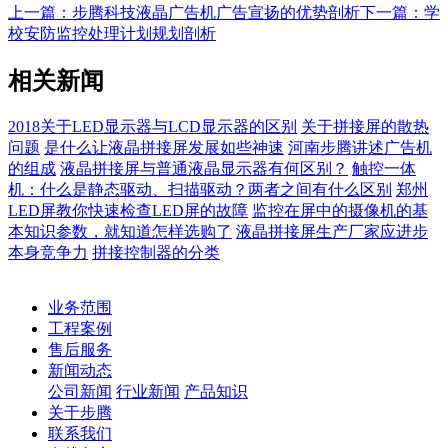
上一篇：步腾科技液晶广告机广告宣扬的优势剖析
下一篇：学
校安防监控处理计划规划剖析
相关新闻
2018关于LED显示器与LCD显示器的区别
关于拼接屏的散热
问题
是什么让液晶拼接屏发展如些神速
河南步腾讲述广告机
的组成
液晶拼接屏与普通液晶显示器有何区别？
触控一体
机：什么是静态驱动、扫描驱动？两者之间有什么区别
郑州
LED屏教你快速检查LED屏的故障
监控在屏中的摄像机的基
本知识参数，就知道怎样选购了
液晶拼接屏生产厂家应进步
本身竞争力
拼接控制器的分类
业务范围
工程案例
售后服务
新闻动态
公司新闻
行业新闻
产品知识
关于步腾
联系我们