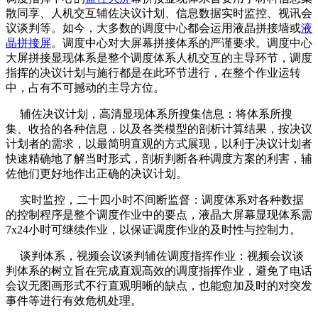
散同享、人机交互辅佐决议计划、信息数据实时监控、视讯会
议谈判等。如今，大多数的调度中心都会运用液晶拼接墙或
液
晶拼接屏
。调度中心对大屏幕拼接体系的严谨要求。调度中心
大屏拼接显现体系是整个调度体系人机交互的主导环节，调度
指挥的决议计划与施行都是在此环节进行，在整个作业运转
中，占有不可撼动的主导方位。
辅佐决议计划，高清显现体系所搜集信息：将体系所搜
集、收拾的各种信息，以及各类模型的剖析计算结果，按决议
计划者的需求，以最简明直观的方式展现，以利于决议计划者
快速精确地了解当时形式，剖析判断各种调度方案的利害，辅
佐他们更好地作出正确的决议计划。
实时监控，二十四小时不间断监督：调度体系对各种数据
的控制程序是整个调度作业中的要点，液晶大屏幕显现体系需
7x24小时可继续作业，以保证调度作业的及时性与控制力。
谈判体系，视频会议谈判辅佐调度指挥作业：视频会议谈
判体系的树立旨在完成直观高效的调度指挥作业，避免了电话
会议无图画形式不行直观明晰的缺点，也能愈加及时的对突发
事件等进行有效危机处理。