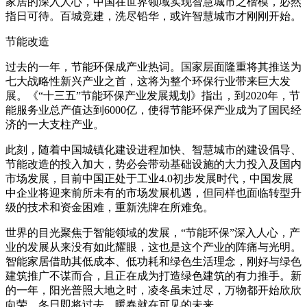
家居的深入人心，中国在世界领域实现智慧城市之楷模，必然
指日可待。百城竞建，洗尽铅华，或许智慧城市才刚刚开始。
节能改造
过去的一年，节能环保成产业热词。国家层面隆重将其推送为
七大战略性新兴产业之首，这将为整个环保行业带来巨大发
展。《“十三五”节能环保产业发展规划》指出，到2020年，节
能服务业总产值达到6000亿，使得节能环保产业成为了国民经
济的一大支柱产业。
此刻，随着中国城镇化建设进程加快、智慧城市的建设倡导、
节能改造的投入加大，势必会带动基础设施的大力投入及国内
市场发展，目前中国正处于工业4.0初步发展时代，中国发展
中企业将迎来前所未有的市场发展机遇，但同样也面临转型升
级的技术和资金困难，重新洗牌在所难免。
世界的目光聚焦于智能领域的发展，“节能环保”深入人心，产
业的发展从来没有如此耀眼，这也是这个产业的阵痛与光明。
智能家居借助其低成本、低功耗和绿色生活理念，刚好与绿色
建筑推广不谋而合，且正在成为打造绿色建筑的有力推手。新
的一年，阳光普照大地之时，凌冬虽未过尽，万物都开始欣欣
向荣，冬日即将过去，暖春就在可见的未来。