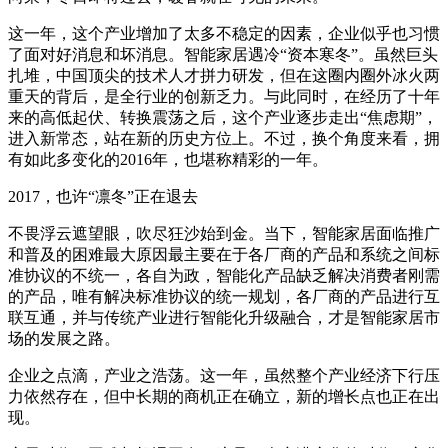
这一年，这个产业增加了太多不稳定的因素，企业似乎也习惯
了面对好消息和坏消息。智能家居遇冷“资本寒冬”。虽然巨头
扎堆，中国顶尖的技术人才拼力研发，但在这圈内圈外冰火两
重天的背后，是全行业的创新乏力。与此同时，在经历了十年
来的高低起伏、转换震荡之后，这个产业逐步走出“焦虑期”，
进入新常态，站在新的历史方位上。不过，换个角度来看，拥
有如此多变化的2016年，也堪称精彩的一年。
2017，也许“凛冬”正在退去
不畏浮云遮望眼，吹尽狂沙始到金。当下，智能家居面临推广
和普及的困难最大原因最主要在于各厂商的产品和系统之间标
准协议的不统一，各自为政，智能化产品缺乏解决消费者刚需
的产品，唯有解决标准协议的统一规划，各厂商的产品进行互
联互通，并与传统产业进行智能化升级融合，才是智能家居市
场的发展之路。
企业之点滴，产业之浩荡。这一年，虽然整个产业经济下行压
力依然存在，但中长期的商机正在确立，新的增长点也正在出
现。