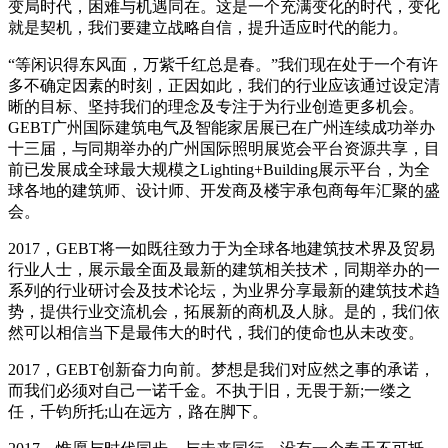
变局时代，困难与机遇同在。这是一个充满变化的时代，变化
就是契机，我们要建立战略自信，提升适应时代的能力。
“等闲识得东风面，万紫千红总是春。”我们现在处于一个有许
多不确定因素的时刻，正因如此，我们的行业应该通过设定清
晰的目标、坚持我们的理念及专注于为行业创造更多机会。
GEBT广州国际建筑电气及智能家居展已在广州连续成功举办
十三届，与同期举办的广州国际照明展览会平台资源共享，目
前已发展成全球最大规模之Lighting+Building展示平台，为全
球各地的建筑师、设计师、开发商及楼宇承包商每年汇聚的盛
会。
2017，GEBT将一如既往致力于为全球各地建筑技术界及贸易
行业人士，展示最全面及最新的建筑相关技术，同期举办的一
系列的行业研讨会及技术论坛，为业界分享最新的建筑技术趋
势，提供行业交流机会，拓展新的商机及人脉。是的，我们依
然可以相信当下是最伟大的时代，我们的使命也从未改变。
2017，GEBT创新奋力向前。梦想是我们对应然之事的承诺，
而我们必须对自己一诺千金。不执于旧，无畏于新;一缕之
任，千钧所托;山在远方，路在脚下。