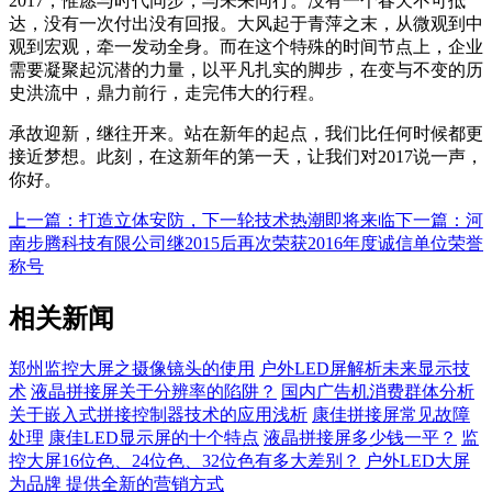
2017，惟愿与时代同步，与未来同行。没有一个春天不可抵
达，没有一次付出没有回报。大风起于青萍之末，从微观到中
观到宏观，牵一发动全身。而在这个特殊的时间节点上，企业
需要凝聚起沉潜的力量，以平凡扎实的脚步，在变与不变的历
史洪流中，鼎力前行，走完伟大的行程。
承故迎新，继往开来。站在新年的起点，我们比任何时候都更
接近梦想。此刻，在这新年的第一天，让我们对2017说一声，
你好。
上一篇：打造立体安防，下一轮技术热潮即将来临
下一篇：河
南步腾科技有限公司继2015后再次荣获2016年度诚信单位荣誉
称号
相关新闻
郑州监控大屏之摄像镜头的使用
户外LED屏解析未来显示技
术
液晶拼接屏关于分辨率的陷阱？
国内广告机消费群体分析
关于嵌入式拼接控制器技术的应用浅析
康佳拼接屏常见故障
处理
康佳LED显示屏的十个特点
液晶拼接屏多少钱一平？
监
控大屏16位色、24位色、32位色有多大差别？
户外LED大屏
为品牌 提供全新的营销方式