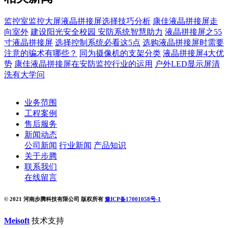
监控室监控大屏液晶拼接屏选择技巧分析
康佳液晶拼接屏走
向室外
建设阳光安全校园 安防系统智慧助力
液晶拼接屏之55
寸液晶拼接屏
选择控制系统必看这5点
选购液晶拼接屏时需要
注意的骗术有哪些？
同为摄像机的支架分类
液晶拼接屏4大优
势
康佳液晶拼接屏在安防监控行业的运用
户外LED显示屏清
洗有大学问
业务范围
工程案例
售后服务
新闻动态
公司新闻
行业新闻
产品知识
关于步腾
联系我们
在线留言
© 2021 河南步腾科技有限公司 版权所有
豫ICP备17001058号-1
Meisoft
技术支持